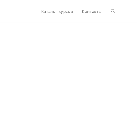
Переключи
Каталог курсов
Контакты
поиск
по
веб-
сайту